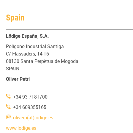
Spain
Lödige España, S.A.
Polígono Industrial Santiga
C/ Flassaders, 14-16
08130 Santa Perpètua de Mogoda
SPAIN
Oliver Petri
+34 93 7181700
+34 609355165
oliverp(at)lodige.es
www.lodige.es